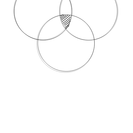
Strategic 
Solution 
Design
Design
"Concevoir pour innover, concevoir 
pour élever"